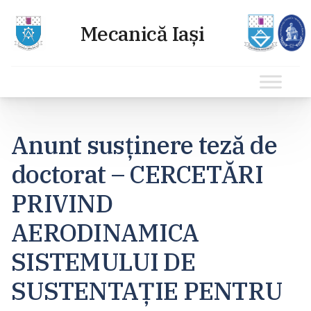
Sari
la
Anunt susținere teză de
conținut
doctorat – CERCETĂRI
PRIVIND
AERODINAMICA
SISTEMULUI DE
SUSTENTAȚIE PENTRU