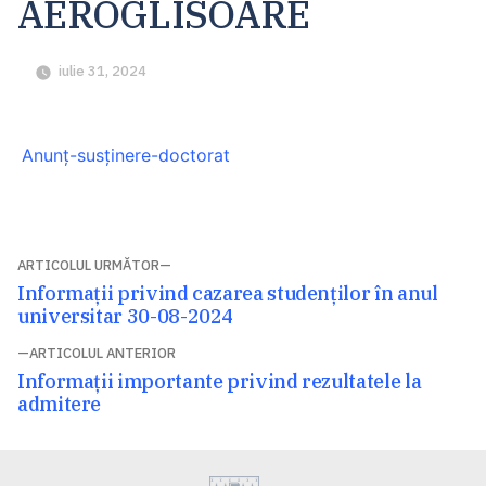
AEROGLISOARE
iulie 31, 2024
Anunț-susținere-doctorat
Navigare
ARTICOLUL URMĂTOR
Articolul
Informații privind cazarea studenților în anul
în
următor:
universitar 30-08-2024
articole
ARTICOLUL ANTERIOR
Articolul
Informații importante privind rezultatele la
anterior:
admitere