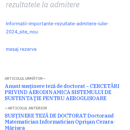
rezultatele la admitere
Informatii-importante-rezultate-admitere-iulie-
2024_site_nou
mesaj rezerve
Navigare
ARTICOLUL URMĂTOR
Articolul
Anunt susținere teză de doctorat – CERCETĂRI
în
următor:
PRIVIND AERODINAMICA SISTEMULUI DE
articole
SUSTENTAȚIE PENTRU AEROGLISOARE
ARTICOLUL ANTERIOR
Articolul
SUSȚINERE TEZĂ DE DOCTORAT Doctorand
anterior:
Matematician Informatician Oprişan Cezara-
Măriuca