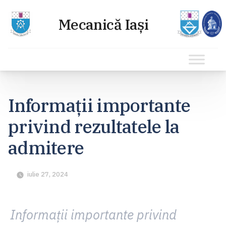
Sari
la
Informații importante
conținut
privind rezultatele la
admitere
iulie 27, 2024
Informații importante privind