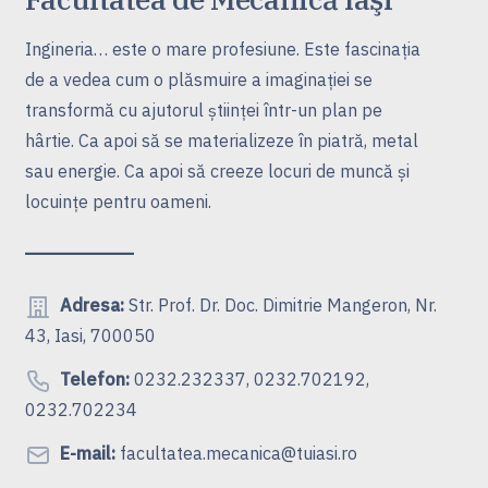
Ingineria… este o mare profesiune. Este fascinaţia
de a vedea cum o plăsmuire a imaginaţiei se
transformă cu ajutorul ştiinţei într-un plan pe
hârtie. Ca apoi să se materializeze în piatră, metal
sau energie. Ca apoi să creeze locuri de muncă şi
locuinţe pentru oameni.
Adresa:
Str. Prof. Dr. Doc. Dimitrie Mangeron, Nr.
43, Iasi, 700050
Telefon:
0232.232337, 0232.702192,
0232.702234
E-mail:
facultatea.mecanica@tuiasi.ro