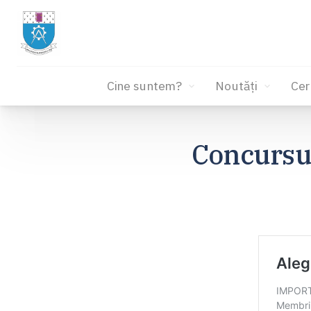
Cine suntem?
Noutăți
Cer
Sari
la
Concursul
conținut