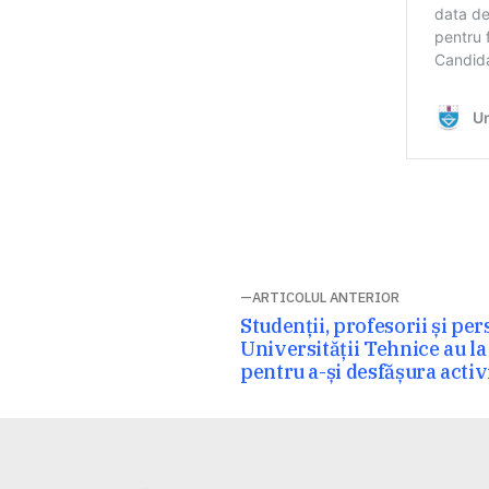
Navigare
ARTICOLUL ANTERIOR
Articolul
Studenții, profesorii și pe
în
anterior:
Universității Tehnice au la
pentru a-și desfășura activ
articole