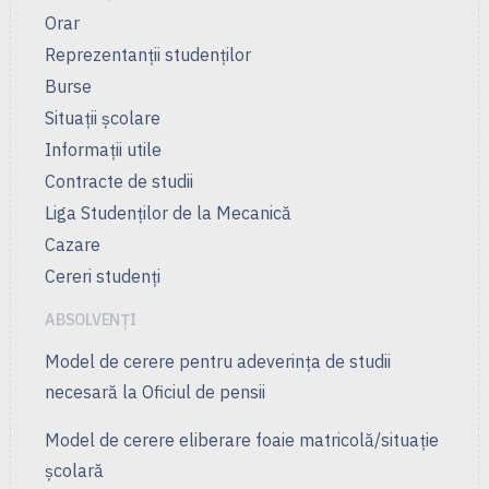
Orar
Reprezentanţii studenţilor
Burse
Situații școlare
Informații utile
Contracte de studii
Liga Studenţilor de la Mecanică
Cazare
Cereri studenți
ABSOLVENȚI
Model de cerere pentru adeverința de studii
necesară la Oficiul de pensii
Model de cerere eliberare foaie matricolă/situație
școlară