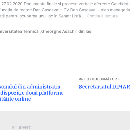
ARTICOLUL URMĂTOR
Articolul
rsonalul din administrația
Secretariatul DIMA
 dispoziție două platforme
următor:
itățile online
STUDENȚI