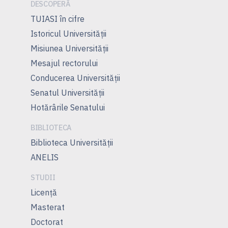
DESCOPERĂ
TUIASI în cifre
Istoricul Universităţii
Misiunea Universităţii
Mesajul rectorului
Conducerea Universităţii
Senatul Universității
Hotărârile Senatului
BIBLIOTECA
Biblioteca Universității
ANELIS
STUDII
Licență
Masterat
Doctorat