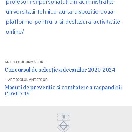
profesorii-si-personalul-din-administratia-
universitatii-tehnice-au-la-dispozitie-doua-
platforme-pentru-a-si-desfasura-activitatile-
online/
Navigare
ARTICOLUL URMĂTOR
Articolul
Concursul de selecție a decanilor 2020-2024
în
următor:
ARTICOLUL ANTERIOR
articole
Articolul
Masuri de preventie si combatere a raspandirii
anterior:
COVID-19