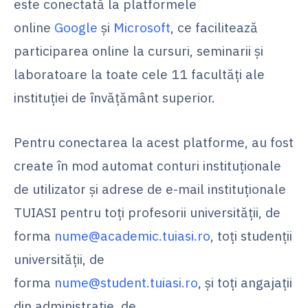
este conectată la platformele
online
Google
și
Microsoft
, ce facilitează
participarea online la cursuri, seminarii și
laboratoare la toate cele 11 facultăți ale
instituției de învățământ superior.
Pentru conectarea la acest platforme, au fost
create în mod automat conturi instituționale
de utilizator și adrese de e-mail instituționale
TUIASI pentru toți profesorii universității, de
forma
nume@academic.tuiasi.ro
, toți studenții
universității, de
forma
nume@student.tuiasi.ro
, și toți angajații
din administrație, de