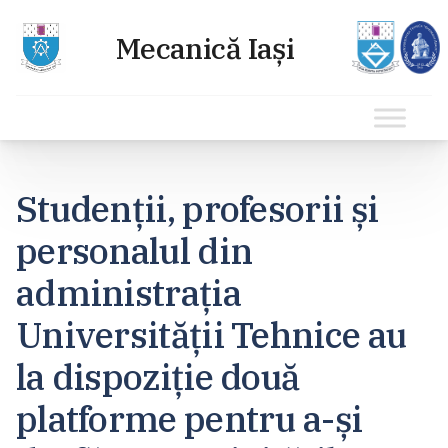
Sari
la
Studenții, profesorii și
conținut
personalul din
administrația
Universității Tehnice au
la dispoziție două
platforme pentru a-și