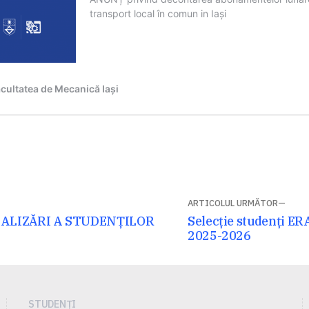
ARTICOLUL URMĂTOR
Articolul
ALIZĂRI A STUDENŢILOR
Selecție studenți E
următor:
2025-2026
STUDENȚI