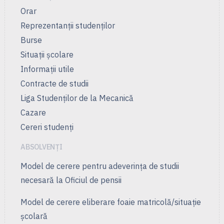
Orar
Reprezentanţii studenţilor
Burse
Situații școlare
Informații utile
Contracte de studii
Liga Studenţilor de la Mecanică
Cazare
Cereri studenți
ABSOLVENȚI
Model de cerere pentru adeverința de studii
necesară la Oficiul de pensii
Model de cerere eliberare foaie matricolă/situație
școlară