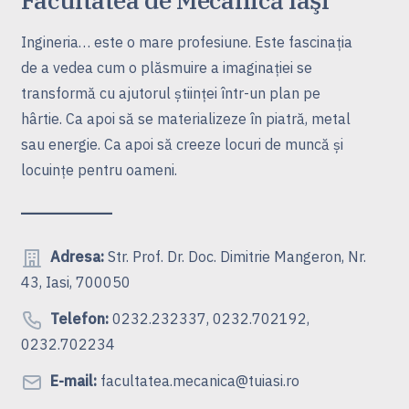
Ingineria… este o mare profesiune. Este fascinaţia
de a vedea cum o plăsmuire a imaginaţiei se
transformă cu ajutorul ştiinţei într-un plan pe
hârtie. Ca apoi să se materializeze în piatră, metal
sau energie. Ca apoi să creeze locuri de muncă şi
locuinţe pentru oameni.
Adresa:
Str. Prof. Dr. Doc. Dimitrie Mangeron, Nr.
43, Iasi, 700050
Telefon:
0232.232337, 0232.702192,
0232.702234
E-mail:
facultatea.mecanica@tuiasi.ro