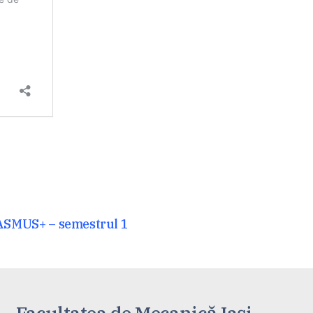
RASMUS+ – semestrul 1
Facultatea de Mecanică Iaşi