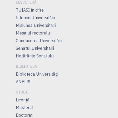
DESCOPERĂ
TUIASI în cifre
Istoricul Universităţii
Misiunea Universităţii
Mesajul rectorului
Conducerea Universităţii
Senatul Universității
Hotărârile Senatului
BIBLIOTECA
Biblioteca Universității
ANELIS
STUDII
Licență
Masterat
Doctorat