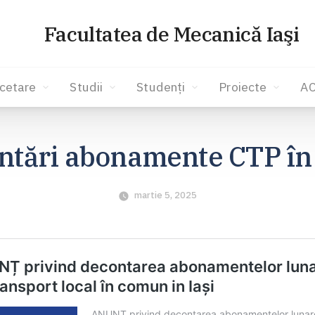
Facultatea de Mecanică Iaşi
cetare
Studii
Studenți
Proiecte
A
ntări abonamente CTP în
martie 5, 2025