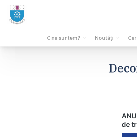
Cine suntem?
Noutăți
Cer
Sari
la
Deco
conținut