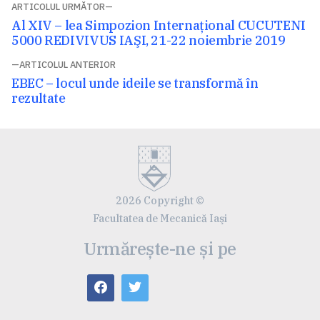
Navigare
ARTICOLUL URMĂTOR
Articolul
Al XIV – lea Simpozion Internaţional CUCUTENI
în
următor:
5000 REDIVIVUS IAŞI, 21-22 noiembrie 2019
articole
ARTICOLUL ANTERIOR
Articolul
EBEC – locul unde ideile se transformă în
anterior:
rezultate
2026 Copyright ©
Facultatea de Mecanică Iaşi
Urmărește-ne și pe