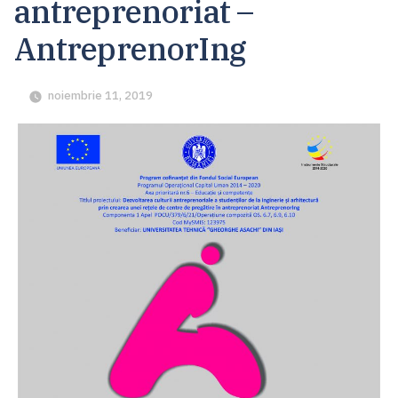
antreprenoriat –
AntreprenorIng
noiembrie 11, 2019