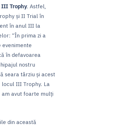
& III Trophy
. Astfel,
ophy și II Trial în
nt în anul III la
lor: “În prima zi a
de evenimente
că în defavoarea
hipajul nostru
ă seara târziu și acest
locul III Trophy. La
 am avut foarte mulți
ile din această