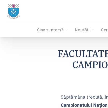
Cine suntem?
Noutăți
Cer
Sari
la
FACULTATE
conținut
CAMPIO
Săptămâna trecută, în 
Campionatului Națion