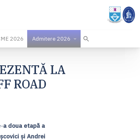
CME 2026
Admitere 2026
REZENTĂ LA
FF ROAD
e-
a doua etapă a
școvici și Andrei