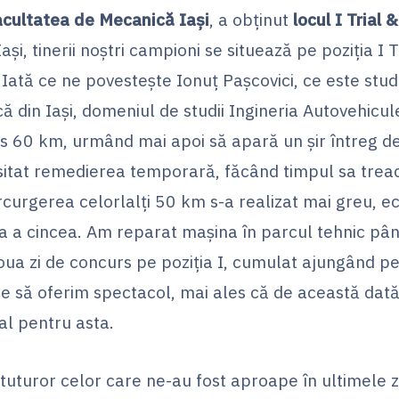
acultatea de Mecanică Iași
, a obținut
locul I Trial 
și, tinerii noștri campioni se situează pe poziția I Tr
ată ce ne povestește Ionuț Pașcovici, ce este stude
 din Iași, domeniul de studii Ingineria Autovehicule
s 60 km, urmând mai apoi să apară un șir întreg 
itat remedierea temporară, făcând timpul sa trea
curgerea celorlalți 50 km s-a realizat mai greu, ec
ia a cincea. Am reparat mașina în parcul tehnic pân
oua zi de concurs pe poziția I, cumulat ajungând pe 
ce să oferim spectacol, mai ales că de această dată
ial pentru asta.
uturor celor care ne-au fost aproape în ultimele z