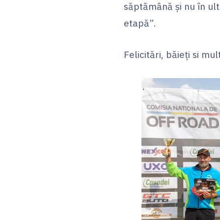
săptămână și nu în ult
etapă”.
Felicitări, băieți si mu