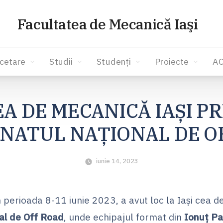
Facultatea de Mecanică Iaşi
cetare
Studii
Studenți
Proiecte
A
A DE MECANICĂ IAȘI P
NATUL NAȚIONAL DE O
iunie 14, 2023
perioada 8-11 iunie 2023, a avut loc la Iași cea d
al de Off Road
, unde echipajul format din
Ionuț Pa