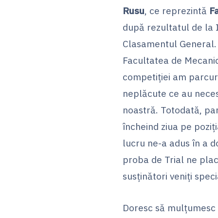
Rusu
, ce reprezintă
F
după rezultatul de la Ia
Clasamentul General. I
Facultatea de Mecanică
competiției am parcur
neplăcute ce au neces
noastră. Totodată, par
încheind ziua pe poziț
lucru ne-a adus în a d
proba de Trial ne pla
susținători veniți spec
Doresc să mulțumesc t