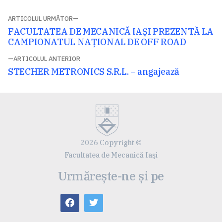
Navigare
ARTICOLUL URMĂTOR
Articolul
FACULTATEA DE MECANICĂ IAȘI PREZENTĂ LA
în
următor:
CAMPIONATUL NAȚIONAL DE OFF ROAD
articole
ARTICOLUL ANTERIOR
Articolul
STECHER METRONICS S.R.L. – angajează
anterior:
2026 Copyright ©
Facultatea de Mecanică Iaşi
Urmărește-ne și pe