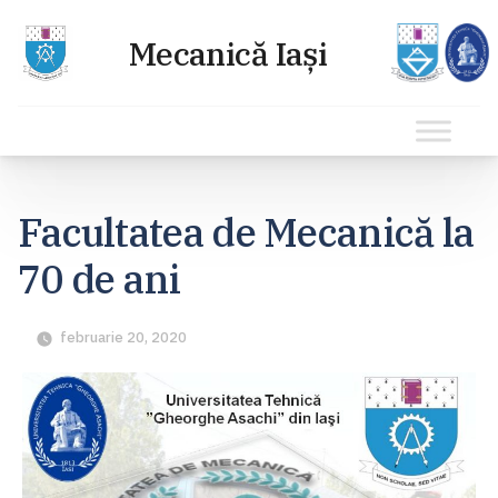
Sari
la
Facultatea de Mecanică la
conținut
70 de ani
februarie 20, 2020