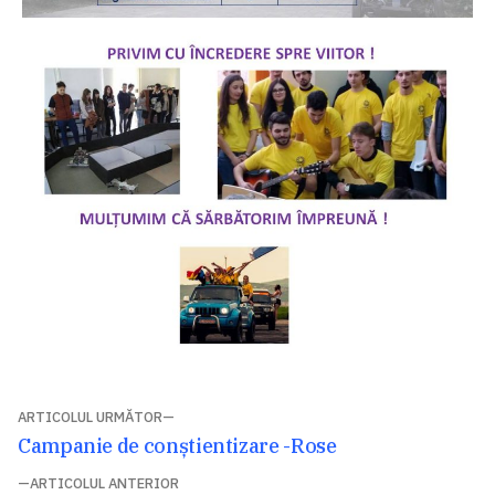
Navigare
ARTICOLUL URMĂTOR
Articolul
Campanie de conștientizare -Rose
în
următor:
ARTICOLUL ANTERIOR