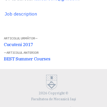
Job description
Navigare
ARTICOLUL URMĂTOR
Articolul
Cucuteni 2017
în
următor:
ARTICOLUL ANTERIOR
articole
Articolul
BEST Summer Courses
anterior:
2026 Copyright ©
Facultatea de Mecanică Iaşi