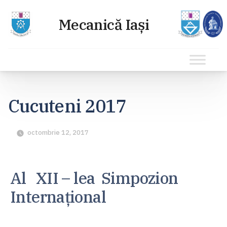
Sari
la
Cucuteni 2017
conținut
octombrie 12, 2017
Al XII – lea Simpozion
Internaţional