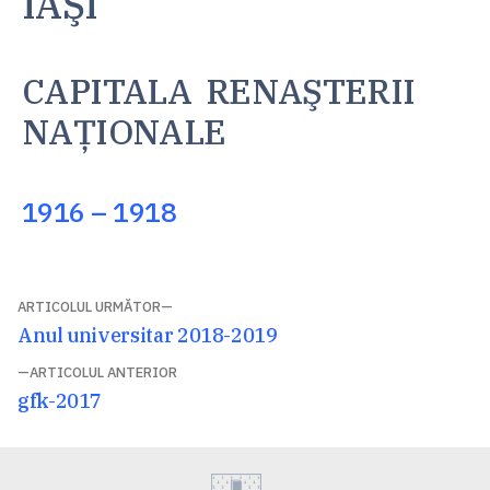
IAŞI
CAPITALA RENAŞTERII
NAŢIONALE
1916 – 1918
Navigare
ARTICOLUL URMĂTOR
Articolul
Anul universitar 2018-2019
în
următor:
ARTICOLUL ANTERIOR
articole
Articolul
gfk-2017
anterior: