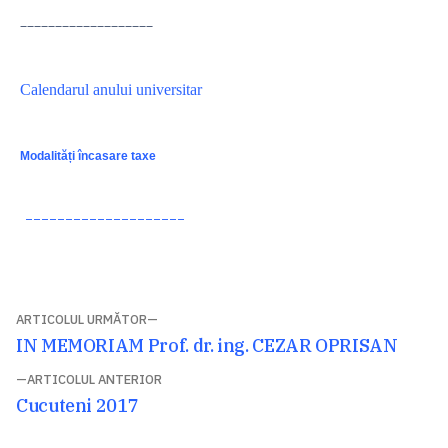
–––––––––––––––––––
Calendarul anului universitar
Modalități încasare taxe
––––––––––––––––––––
Navigare
ARTICOLUL URMĂTOR
Articolul
IN MEMORIAM Prof. dr. ing. CEZAR OPRISAN
în
următor:
ARTICOLUL ANTERIOR
articole
Articolul
Cucuteni 2017
anterior: