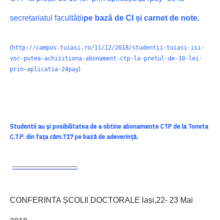
secretariatul facultății
pe bază de CI și carnet de note
.
(
http://campus.tuiasi.ro/11/12/2018/studentii-tuiasi-isi-
vor-putea-achizitiona-abonament-ctp-la-pretul-de-10-lei-
)
prin-aplicatia-24pay
Studentii au și posibilitatea de a obtine abonamente CTP de la Toneta
C.T.P. din fața căm.T17 pe bază de adeverință.
–––––––––––––––––––
CONFERINTA ȘCOLIl DOCTORALE lași,22- 23 Mai