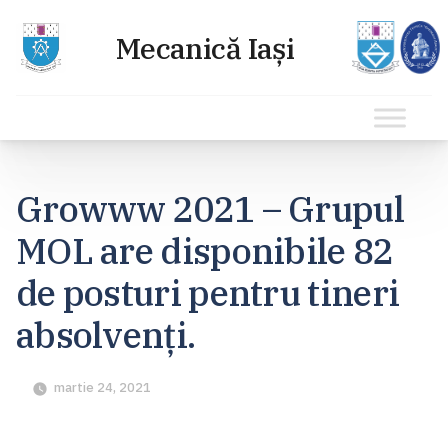
Sari
la
Growww 2021 – Grupul
conținut
MOL are disponibile 82
de posturi pentru tineri
absolvenți.
martie 24, 2021