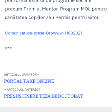
platformă extinsă de programe sociale
precum Premiul Mentor, Program MOL pentru
sănătatea copiilor sau Permis pentru viitor.
Comunicat-de-presa-Growww-11032021
***
Navigare
ARTICOLUL URMĂTOR
Articolul
PORTAL TAXE ONLINE
în
următor:
ARTICOLUL ANTERIOR
articole
Articolul
PRESUSȚINERE TEZĂ DE DOCTORAT
anterior: