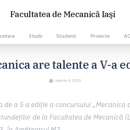
Facultatea de Mecanică Iaşi
cetare
Studii
Studenți
Proiecte
A
anica are talente a V-a ed
martie 4, 2021
 de a 5 a ediție a concursului „Mecanica a
stundeților de la Facultatea de Mecanică (L
, în Amfiteatrul M2.