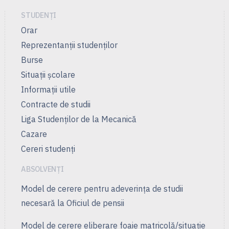
STUDENȚI
Orar
Reprezentanţii studenţilor
Burse
Situații școlare
Informații utile
Contracte de studii
Liga Studenţilor de la Mecanică
Cazare
Cereri studenți
ABSOLVENȚI
Model de cerere pentru adeverința de studii
necesară la Oficiul de pensii
Model de cerere eliberare foaie matricolă/situație