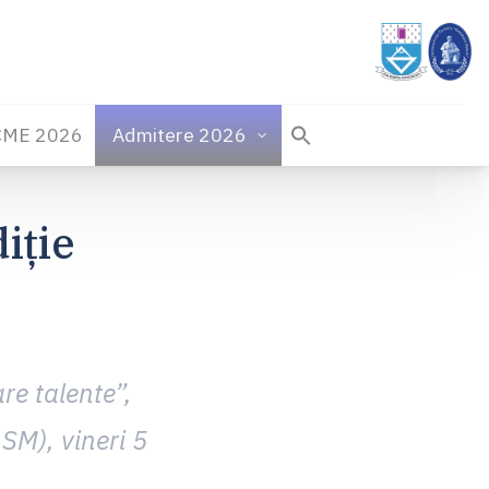
CME 2026
Admitere 2026
iție
re talente”,
SM), vineri 5