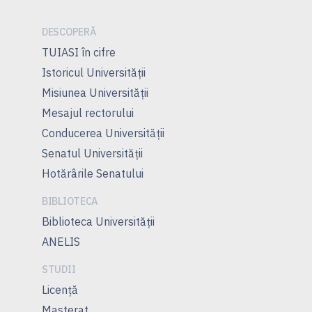
DESCOPERĂ
TUIASI în cifre
Istoricul Universităţii
Misiunea Universităţii
Mesajul rectorului
Conducerea Universităţii
Senatul Universității
Hotărârile Senatului
BIBLIOTECA
Biblioteca Universității
ANELIS
STUDII
Licență
Masterat