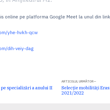
is online pe platforma Google Meet la unul din link-
com/yhe-hvkh-qcw
om/dih-veiy-dag
ARTICOLUL URMĂTOR
Articolul
e specializări a anului II
Selecție mobilități Era
următor:
2021/2022