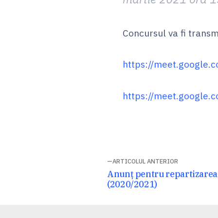
Concursul va fi transm
https://meet.google.
https://meet.google.c
Navigare
ARTICOLUL ANTERIOR
Articolul
Anunț pentru repartizarea p
în
anterior:
(2020/2021)
articole