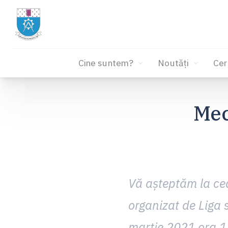
Cine suntem?
Noutăți
Cer
Sari
la
Mec
conținut
Vă așteptăm la cea
organizat de Liga 
martie 2021 ora 13