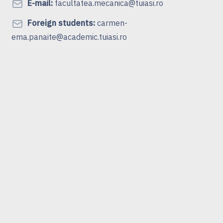
E-mail:
facultatea.mecanica@tuiasi.ro
Foreign students:
carmen-
ema.panaite@academic.tuiasi.ro