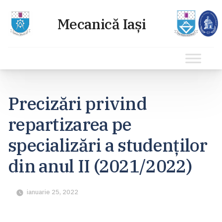
Sari
la
Precizări privind
conținut
repartizarea pe
specializări a studenţilor
din anul II (2021/2022)
ianuarie 25, 2022