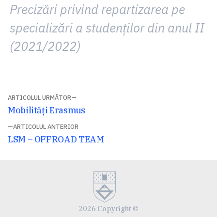
Precizări privind repartizarea pe
specializări a studenţilor din anul II
(2021/2022)
Navigare
ARTICOLUL URMĂTOR
Articolul
Mobilități Erasmus
în
următor:
ARTICOLUL ANTERIOR
articole
Articolul
LSM – OFFROAD TEAM
anterior:
2026 Copyright ©