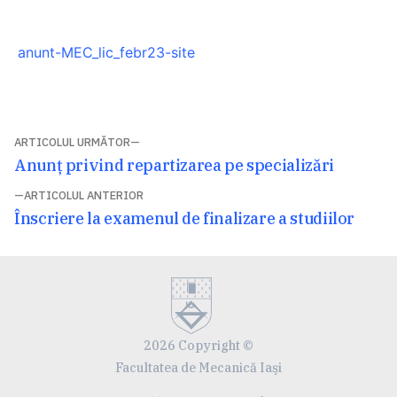
anunt-MEC_lic_febr23-site
Navigare
ARTICOLUL URMĂTOR
Articolul
Anunț privind repartizarea pe specializări
în
următor:
ARTICOLUL ANTERIOR
articole
Articolul
Înscriere la examenul de finalizare a studiilor
anterior:
2026 Copyright ©
Facultatea de Mecanică Iaşi