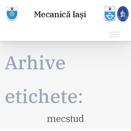
Sari
la
Arhive
conținut
etichete:
mecstud