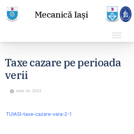
Sari
la
Taxe cazare pe perioada
conținut
verii
iunie 26, 2023
TUIASI-taxe-cazare-vara-2-1