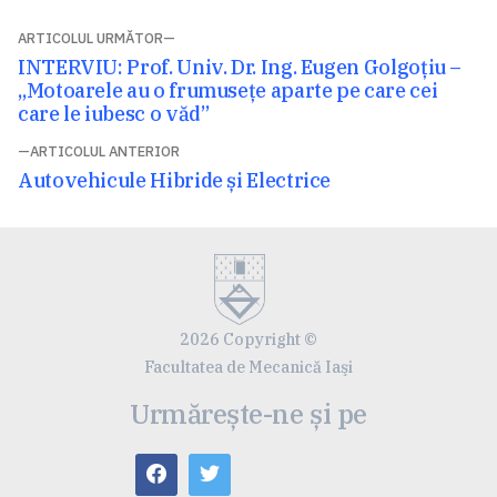
Navigare
ARTICOLUL URMĂTOR
Articolul
INTERVIU: Prof. Univ. Dr. Ing. Eugen Golgoţiu –
în
următor:
„Motoarele au o frumusețe aparte pe care cei
articole
care le iubesc o văd”
ARTICOLUL ANTERIOR
Articolul
Autovehicule Hibride și Electrice
anterior:
2026 Copyright ©
Facultatea de Mecanică Iaşi
Urmărește-ne și pe