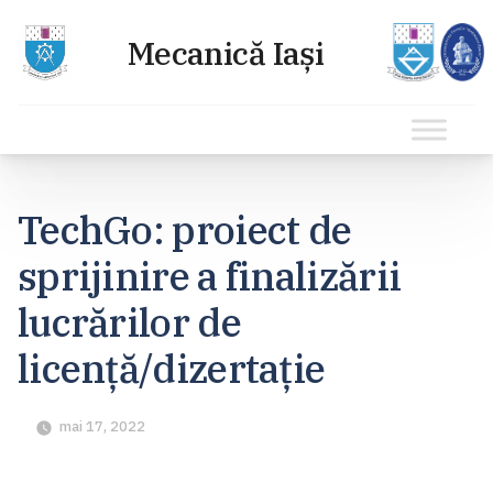
Sari
la
TechGo: proiect de
conținut
sprijinire a finalizării
lucrărilor de
licență/dizertație
mai 17, 2022