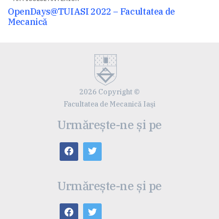
articole
Articolul
OpenDays@TUIASI 2022 – Facultatea de
anterior:
Mecanică
2026 Copyright ©
Facultatea de Mecanică Iaşi
Urmărește-ne și pe
Urmărește-ne și pe