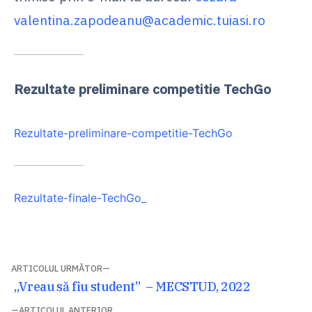
valentina.zapodeanu@academic.tuiasi.ro
Rezultate preliminare competitie TechGo
Rezultate-preliminare-competitie-TechGo
Rezultate-finale-TechGo_
Navigare
ARTICOLUL URMĂTOR
Articolul
„Vreau să fiu student” – MECSTUD, 2022
în
următor:
ARTICOLUL ANTERIOR