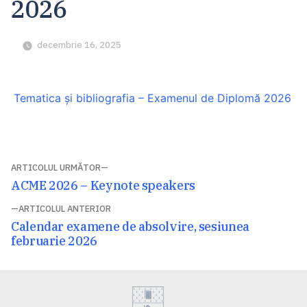
2026
decembrie 16, 2025
Tematica și bibliografia – Examenul de Diplomă 2026
Navigare
ARTICOLUL URMĂTOR
Articolul
ACME 2026 – Keynote speakers
în
următor:
ARTICOLUL ANTERIOR
articole
Articolul
Calendar examene de absolvire, sesiunea
anterior:
februarie 2026