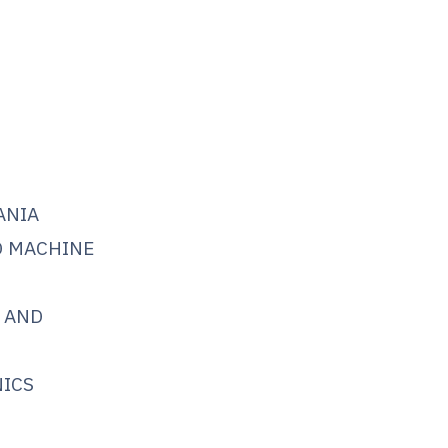
ANIA
D MACHINE
 AND
NICS