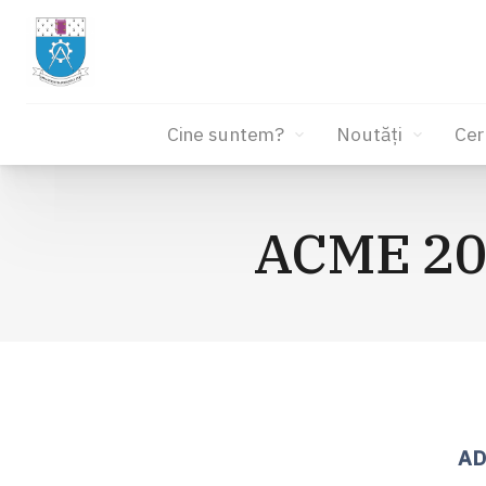
Cine suntem?
Noutăți
Cer
Sari
la
ACME 202
conținut
AD