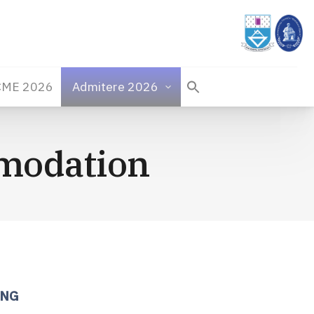
CME 2026
Admitere 2026
omodation
ING