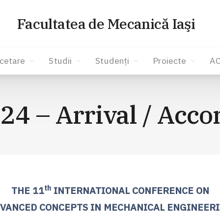
Facultatea de Mecanică Iaşi
cetare
Studii
Studenți
Proiecte
A
4 – Arrival / Acc
th
THE 11
INTERNATIONAL CONFERENCE ON
VANCED CONCEPTS IN MECHANICAL ENGINEER