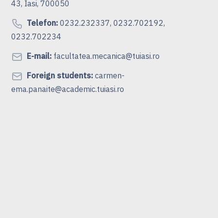
43, Iasi, 700050
Telefon:
0232.232337, 0232.702192,
0232.702234
E-mail:
facultatea.mecanica@tuiasi.ro
Foreign students:
carmen-
ema.panaite@academic.tuiasi.ro