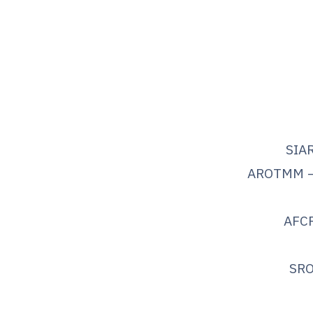
SIA
AROTMM –
AFC
SRO