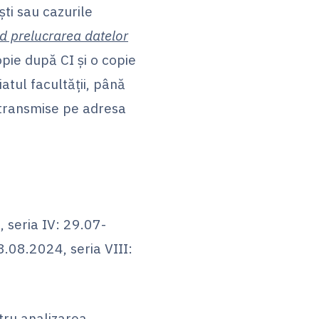
ști sau cazurile
nd prelucrarea datelor
opie după CI şi o copie
iatul facultăţii, până
 transmise pe adresa
 seria IV: 29.07-
8.08.2024, seria VIII:
ntru analizarea