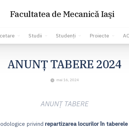
Facultatea de Mecanică Iaşi
cetare
Studii
Studenți
Proiecte
A
ANUNŢ TABERE 2024
mai 16, 2024
ANUNŢ TABERE
odologice privind
repartizarea locurilor în taberel