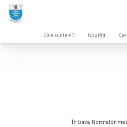
Cine suntem?
Noutăți
Cer
Sari
la
conținut
În baza Normelor met