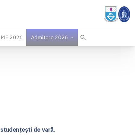
CME 2026
Admitere 2026
e studenţeşti de vară
,