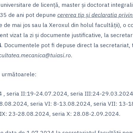
e universitare de licență, master și doctorat integrali
b 35 de ani pot depune
cererea tip și declaratia privi
de mai jos sau la Xeroxul din holul facultăţii), o c
t vizat la zi și documente justificative, la secretar
4
. Documentele pot fi depuse direct la secretariat,
cultatea.mecanica
@tuiasi.ro
.
fi următoarele:
 , seria II:19-24.07.2024, seria III:24-29.03.2024,
8.08.2024, seria VI: 8-13.08.2024, seria VII: 13-1
IX: 23-28.08.2024, seria X: 28.08-2.09.2024.
pe data de 1.07.2024 la secretariatul facultăţii pe