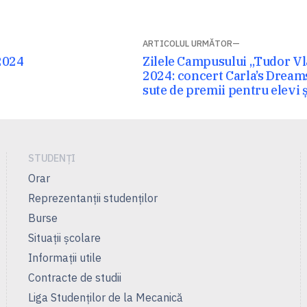
ARTICOLUL URMĂTOR
Articolul
2024
Zilele Campusului „Tudor Vl
următor:
2024: concert Carla’s Dream
sute de premii pentru elevi ș
STUDENȚI
Orar
Reprezentanţii studenţilor
Burse
Situații școlare
Informații utile
Contracte de studii
Liga Studenţilor de la Mecanică