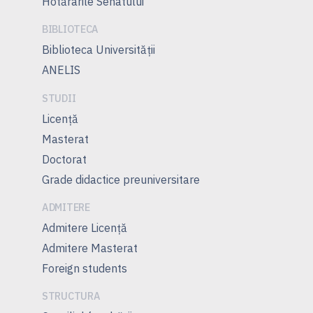
Hotărârile Senatului
BIBLIOTECA
Biblioteca Universității
ANELIS
STUDII
Licență
Masterat
Doctorat
Grade didactice preuniversitare
ADMITERE
Admitere Licenţă
Admitere Masterat
Foreign students
STRUCTURA