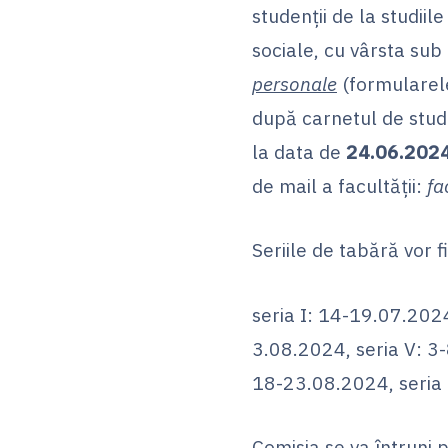
studenţii de la studiil
sociale, cu vârsta su
personale
(formularele 
după carnetul de studen
la data de
24.06.202
de mail a facultății:
fa
Seriile de tabără vor 
seria I: 14-19.07.2024
3.08.2024, seria V: 3-
18-23.08.2024, seria 
Comisia se va întruni 