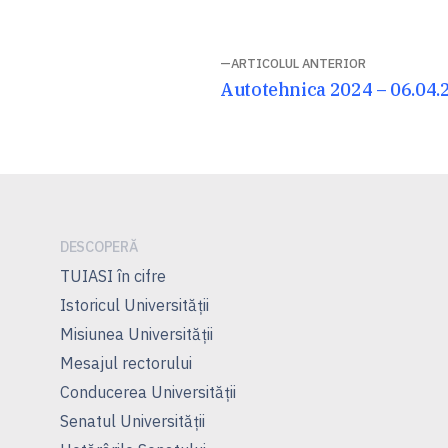
Navigare
ARTICOLUL ANTERIOR
Articolul
Autotehnica 2024 – 06.04.
în
anterior:
articole
DESCOPERĂ
TUIASI în cifre
Istoricul Universităţii
Misiunea Universităţii
Mesajul rectorului
Conducerea Universităţii
Senatul Universității