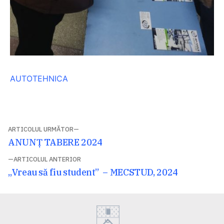
AUTOTEHNICA
Navigare
ARTICOLUL URMĂTOR
Articolul
ANUNŢ TABERE 2024
în
următor:
ARTICOLUL ANTERIOR
articole
Articolul
„Vreau să fiu student” – MECSTUD, 2024
anterior: