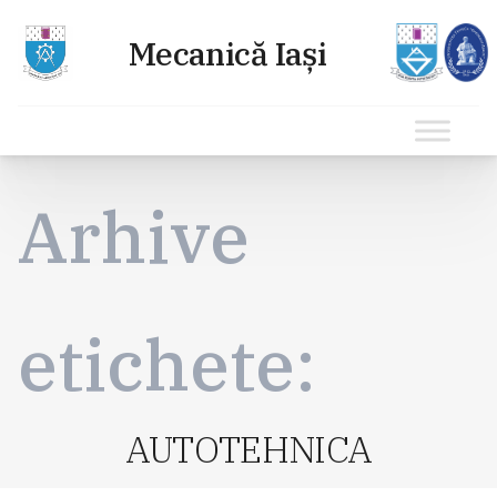
Sari
la
Arhive
conținut
etichete:
AUTOTEHNICA