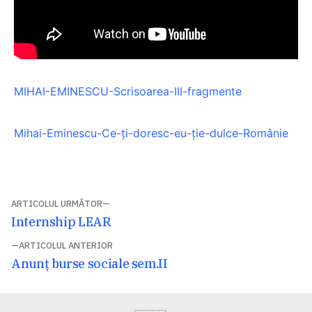
MIHAI-EMINESCU-Scrisoarea-III-fragmente
Mihai-Eminescu-Ce-ţi-doresc-eu-ţie-dulce-Românie
Navigare
ARTICOLUL URMĂTOR
Articolul
Internship LEAR
în
următor:
ARTICOLUL ANTERIOR
articole
Articolul
Anunț burse sociale sem.II
anterior: