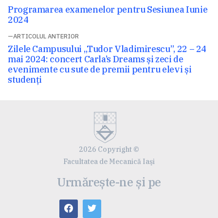
Navigare
Articolul
Programarea examenelor pentru Sesiunea Iunie
în
următor:
2024
articole
ARTICOLUL ANTERIOR
Articolul
Zilele Campusului „Tudor Vladimirescu”, 22 – 24
anterior:
mai 2024: concert Carla’s Dreams și zeci de
evenimente cu sute de premii pentru elevi și
studenți
2026 Copyright ©
Facultatea de Mecanică Iaşi
Urmărește-ne și pe