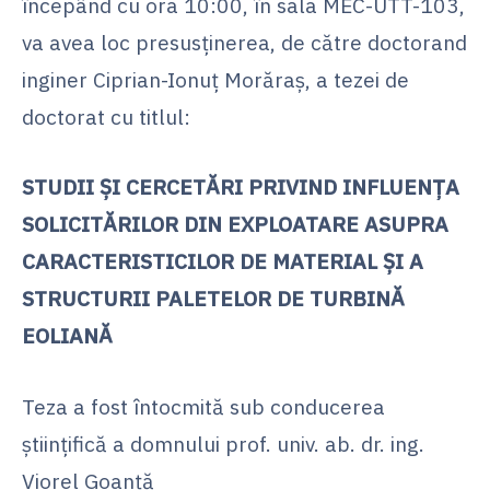
începând cu ora 10:00, în sala MEC-UTT-103,
va avea loc presusținerea, de către doctorand
inginer Ciprian-Ionuț Morăraș, a tezei de
doctorat cu titlul:
STUDII ȘI CERCETĂRI PRIVIND INFLUENȚA
SOLICITĂRILOR DIN EXPLOATARE ASUPRA
CARACTERISTICILOR DE MATERIAL ȘI A
STRUCTURII PALETELOR DE TURBINĂ
EOLIANĂ
Teza a fost întocmită sub conducerea
științifică a domnului prof. univ. ab. dr. ing.
Viorel Goanță