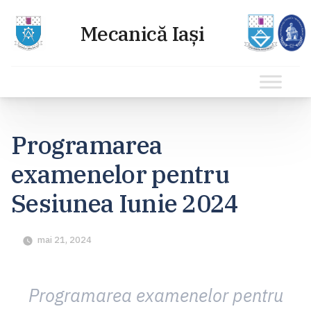
Sari
la
Programarea
conținut
examenelor pentru
Sesiunea Iunie 2024
mai 21, 2024
Programarea examenelor pentru