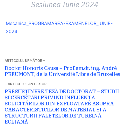
Sesiunea Iunie 2024
Mecanica_PROGRAMAREA-EXAMENELOR_IUNIE-
2024
Navigare
ARTICOLUL URMĂTOR
Articolul
Doctor Honoris Causa – Prof.em.dr. ing. André
în
următor:
PREUMONT, de la Université Libre de Bruxelles
articole
ARTICOLUL ANTERIOR
Articolul
PRESUSȚINERE TEZĂ DE DOCTORAT – STUDII
anterior:
ȘI CERCETĂRI PRIVIND INFLUENȚA
SOLICITĂRILOR DIN EXPLOATARE ASUPRA
CARACTERISTICILOR DE MATERIAL ȘI A
STRUCTURII PALETELOR DE TURBINĂ
EOLIANĂ