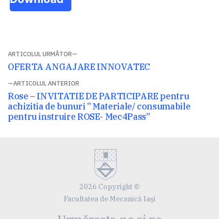
Navigare
ARTICOLUL URMĂTOR
Articolul
OFERTA ANGAJARE INNOVATEC
în
următor:
ARTICOLUL ANTERIOR
articole
Articolul
Rose – INVITATIE DE PARTICIPARE pentru
anterior:
achizitia de bunuri ” Materiale/ consumabile
pentru instruire ROSE- Mec4Pass”
2026 Copyright ©
Facultatea de Mecanică Iaşi