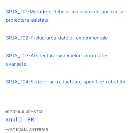
SR.IA_.101-Metode-si-tehnici-avansate-de-analiza-si-
proiectare-asistata
SR.IA_.102-Prelucrarea-datelor-experimentale
SR.IA_.103-Arhitectura-sistemelor-robotizate-
avansate
SR.IA_.104-Senzori-si-traductoare-specifice-robotilor
Navigare
ARTICOLUL URMĂTOR
Articolul
Anul II – SR
în
următor:
ARTICOLUL ANTERIOR
articole