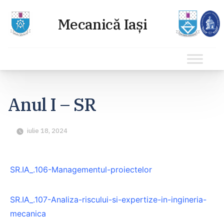
Sari
la
Anul I – SR
conținut
iulie 18, 2024
SR.IA_.106-Managementul-proiectelor
SR.IA_.107-Analiza-riscului-si-expertize-in-ingineria-
mecanica