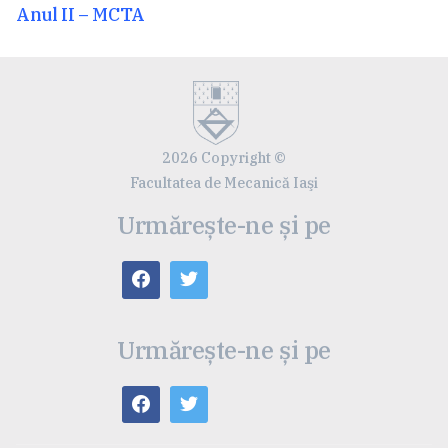
Articolul
Anul II – MCTA
anterior:
2026 Copyright ©
Facultatea de Mecanică Iaşi
Urmărește-ne și pe
Urmărește-ne și pe