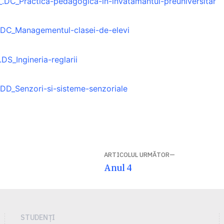
DC_Practica-pedagogica-in-invatamantul-preuniversitar
.DC_Managementul-clasei-de-elevi
DS_Ingineria-reglarii
DD_Senzori-si-sisteme-senzoriale
ARTICOLUL URMĂTOR
Articolul
Anul 4
următor:
STUDENȚI