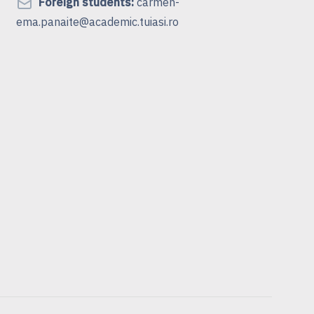
Foreign students:
carmen-
ema.panaite@academic.tuiasi.ro