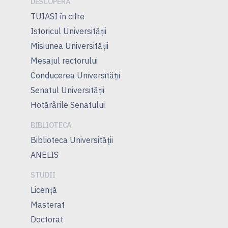
DESCOPERĂ
TUIASI în cifre
Istoricul Universităţii
Misiunea Universităţii
Mesajul rectorului
Conducerea Universităţii
Senatul Universității
Hotărârile Senatului
BIBLIOTECA
Biblioteca Universității
ANELIS
STUDII
Licență
Masterat
Doctorat