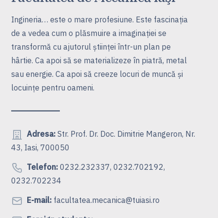
Ingineria… este o mare profesiune. Este fascinaţia
de a vedea cum o plăsmuire a imaginaţiei se
transformă cu ajutorul ştiinţei într-un plan pe
hârtie. Ca apoi să se materializeze în piatră, metal
sau energie. Ca apoi să creeze locuri de muncă şi
locuinţe pentru oameni.
Adresa:
Str. Prof. Dr. Doc. Dimitrie Mangeron, Nr.
43, Iasi, 700050
Telefon:
0232.232337, 0232.702192,
0232.702234
E-mail:
facultatea.mecanica@tuiasi.ro