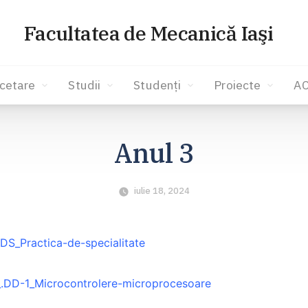
Facultatea de Mecanică Iaşi
cetare
Studii
Studenți
Proiecte
A
Anul 3
iulie 18, 2024
DS_Practica-de-specialitate
.DD-1_Microcontrolere-microprocesoare