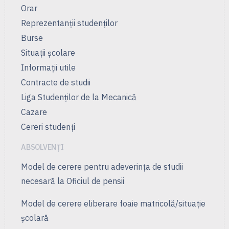
Orar
Reprezentanţii studenţilor
Burse
Situații școlare
Informații utile
Contracte de studii
Liga Studenţilor de la Mecanică
Cazare
Cereri studenți
ABSOLVENȚI
Model de cerere pentru adeverința de studii
necesară la Oficiul de pensii
Model de cerere eliberare foaie matricolă/situație
școlară