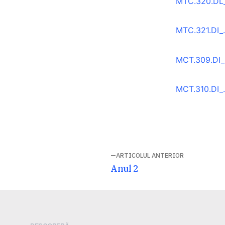
MTC.320.DL_.
MTC.321.DI_
MCT.309.DI_.
MCT.310.DI_.
Navigare
ARTICOLUL ANTERIOR
Articolul
Anul 2
în
anterior:
articole