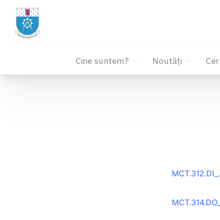
Cine suntem?
Noutăți
Cer
Sari
la
conținut
MCT.312.DI_.
MCT.314.DO_